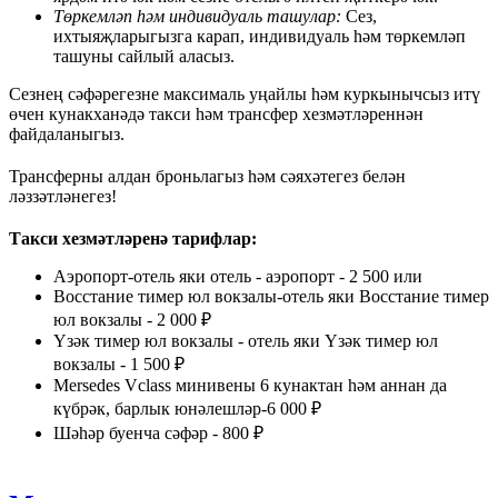
Төркемләп һәм индивидуаль ташулар:
Сез,
ихтыяҗларыгызга карап, индивидуаль һәм төркемләп
ташуны сайлый аласыз.
Сезнең сәфәрегезне максималь уңайлы һәм куркынычсыз итү
өчен кунакханәдә такси һәм трансфер хезмәтләреннән
файдаланыгыз.
Трансферны алдан броньлагыз һәм сәяхәтегез белән
ләззәтләнегез!
Такси хезмәтләренә тарифлар:
Аэропорт-отель яки отель - аэропорт - 2 500 или
Восстание тимер юл вокзалы-отель яки Восстание тимер
юл вокзалы - 2 000 ₽
Үзәк тимер юл вокзалы - отель яки Үзәк тимер юл
вокзалы - 1 500 ₽
Mersedes Vclass минивены 6 кунактан һәм аннан да
күбрәк, барлык юнәлешләр-6 000 ₽
Шәһәр буенча сәфәр - 800 ₽