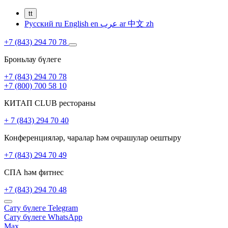
tt
Русский
ru
English
en
عرب
ar
中文
zh
+7 (843) 294 70 78
Броньлау бүлеге
+7 (843) 294 70 78
+7 (800) 700 58 10
КИТАП CLUB рестораны
+ 7 (843) 294 70 40
Конференцияләр, чаралар һәм очрашулар оештыру
+7 (843) 294 70 49
СПА һәм фитнес
+7 (843) 294 70 48
Сату бүлеге
Telegram
Сату бүлеге
WhatsApp
Max