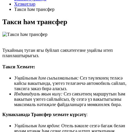
Хезмәтләр
Такси һәм трансфер
Такси һәм трансфер
Тукайның туган ягы буйлап сәяхәтегезне уңайлы итеп
планлаштырыгыз.
Такси Хезмәте:
Уңайлылык һәм сыгылмалылык:
Сез тәүлекнең теләсә
кайсы вакытында, үзегез теләгәнчә автомобиль сайлап,
таксига заказ бирә аласыз.
Индивидуаль якын килү:
Сез сәяхәтнең маршрутын һәм
вакытын үзегез сайлыйсыз, бу сезгә үз вакытыгызны
максималь нәтиҗәле файдаланырга мөмкинлек бирә.
Кунакханәдә Трансфер хезмәте күрсәтү
:
Уңайлылык һәм ярдәм:
Отель вәкиле сезгә багаж белән
ярдәм итәчәк һәм сезне отельгә илтеп җиткерәчәк.