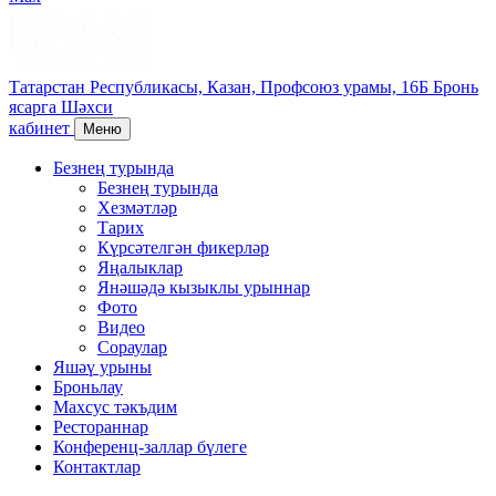
Татарстан Республикасы,
Казан,
Профсоюз урамы, 16Б
Бронь
ясарга
Шәхси
кабинет
Меню
Безнең турында
Безнең турында
Хезмәтләр
Тарих
Күрсәтелгән фикерләр
Яңалыклар
Янәшәдә кызыклы урыннар
Фото
Видео
Сораулар
Яшәү урыны
Броньлау
Махсус тәкъдим
Рестораннар
Конференц-заллар бүлеге
Контактлар