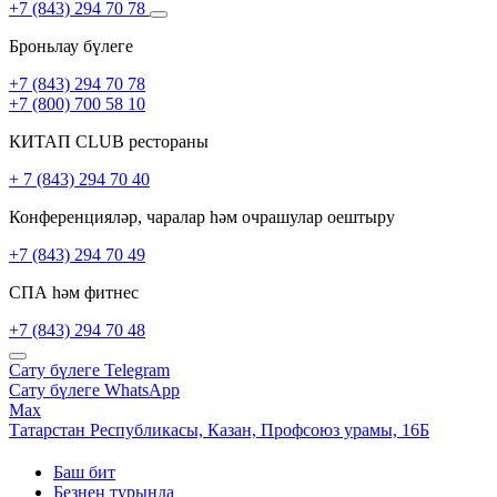
+7 (843) 294 70 78
Броньлау бүлеге
+7 (843) 294 70 78
+7 (800) 700 58 10
КИТАП CLUB рестораны
+ 7 (843) 294 70 40
Конференцияләр, чаралар һәм очрашулар оештыру
+7 (843) 294 70 49
СПА һәм фитнес
+7 (843) 294 70 48
Сату бүлеге
Telegram
Сату бүлеге
WhatsApp
Max
Татарстан Республикасы,
Казан,
Профсоюз урамы, 16Б
Баш бит
Безнең турында