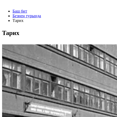
Баш бит
Безнең турында
Тарих
Тарих