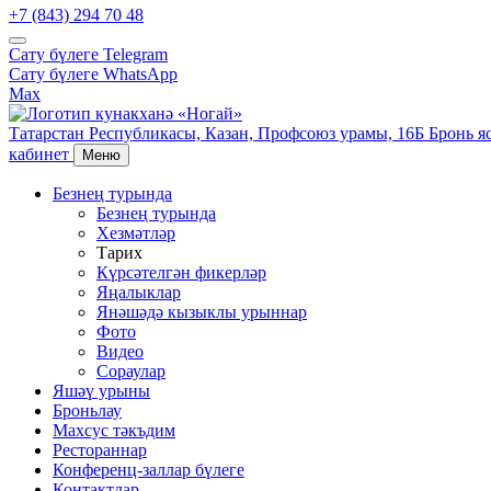
+7 (843) 294 70 48
Сату бүлеге
Telegram
Сату бүлеге
WhatsApp
Max
Татарстан Республикасы,
Казан,
Профсоюз урамы, 16Б
Бронь я
кабинет
Меню
Безнең турында
Безнең турында
Хезмәтләр
Тарих
Күрсәтелгән фикерләр
Яңалыклар
Янәшәдә кызыклы урыннар
Фото
Видео
Сораулар
Яшәү урыны
Броньлау
Махсус тәкъдим
Рестораннар
Конференц-заллар бүлеге
Контактлар