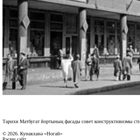
Тарихи Матбугат йортының фасады совет конструктивизмы стил
© 2026. Кунакханә «Ногай»
Рәсми сайт.