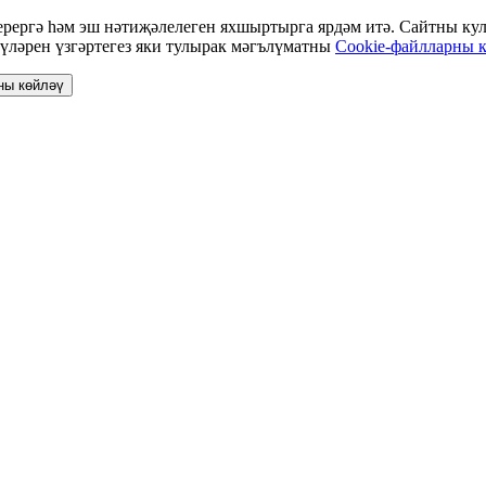
ергә һәм эш нәтиҗәлелеген яхшыртырга ярдәм итә. Сайтны кулл
үләрен үзгәртегез яки тулырак мәгълүматны
Cookie-файлларны к
ны көйләү