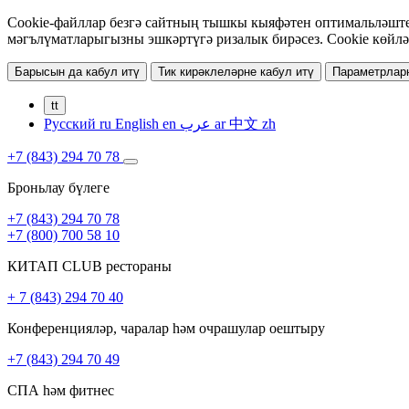
Cookie-файллар безгә сайтның тышкы кыяфәтен оптимальләштер
мәгълүматларыгызны эшкәртүгә ризалык бирәсез. Cookie көйлә
Барысын да кабул итү
Тик кирәклеләрне кабул итү
Параметрлар
tt
Русский
ru
English
en
عرب
ar
中文
zh
+7 (843) 294 70 78
Броньлау бүлеге
+7 (843) 294 70 78
+7 (800) 700 58 10
КИТАП CLUB рестораны
+ 7 (843) 294 70 40
Конференцияләр, чаралар һәм очрашулар оештыру
+7 (843) 294 70 49
СПА һәм фитнес