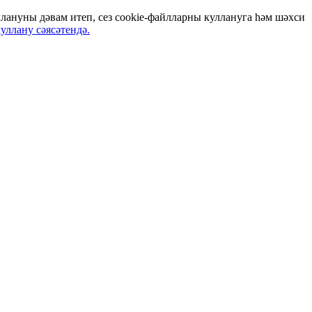
ануны дәвам итеп, сез cookie-файлларны куллануга һәм шәхси
уллану сәясәтендә.