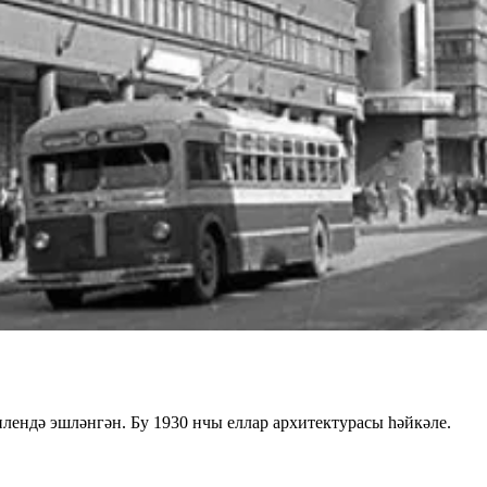
ендә эшләнгән. Бу 1930 нчы еллар архитектурасы һәйкәле.