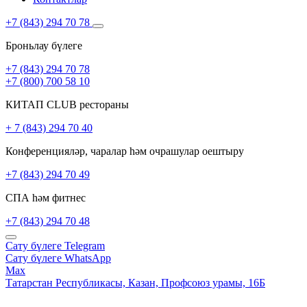
+7 (843) 294 70 78
Броньлау бүлеге
+7 (843) 294 70 78
+7 (800) 700 58 10
КИТАП CLUB рестораны
+ 7 (843) 294 70 40
Конференцияләр, чаралар һәм очрашулар оештыру
+7 (843) 294 70 49
СПА һәм фитнес
+7 (843) 294 70 48
Сату бүлеге
Telegram
Сату бүлеге
WhatsApp
Max
Татарстан Республикасы,
Казан,
Профсоюз урамы, 16Б