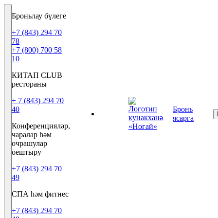
Броньлау бүлеге
+7 (843) 294 70
78
+7 (800) 700 58
10
КИТАП CLUB
рестораны
+ 7 (843) 294 70
40
Бронь
TT
ясарга
Конференцияләр,
чаралар һәм
очрашулар
оештыру
+7 (843) 294 70
49
СПА һәм фитнес
+7 (843) 294 70