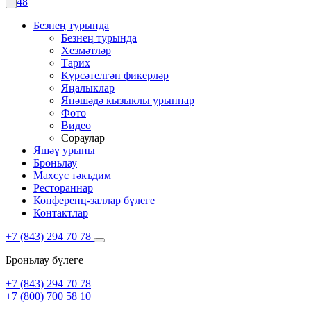
48
Безнең турында
Безнең турында
Хезмәтләр
Тарих
Күрсәтелгән фикерләр
Яңалыклар
Янәшәдә кызыклы урыннар
Фото
Видео
Сораулар
Яшәү урыны
Броньлау
Махсус тәкъдим
Рестораннар
Конференц-заллар бүлеге
Контактлар
+7 (843) 294 70 78
Броньлау бүлеге
+7 (843) 294 70 78
+7 (800) 700 58 10