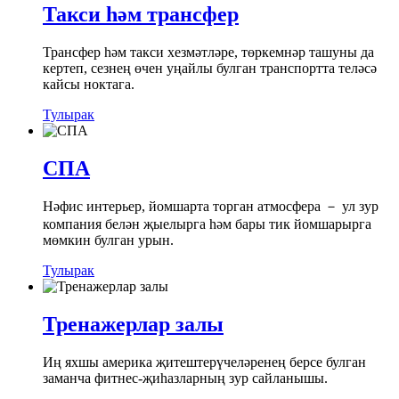
Такси һәм трансфер
Трансфер һәм такси хезмәтләре, төркемнәр ташуны да
кертеп, сезнең өчен уңайлы булган транспортта теләсә
кайсы ноктага.
Тулырак
СПА
Нәфис интерьер, йомшарта торган атмосфера － ул зур
компания белән җыелырга һәм бары тик йомшарырга
мөмкин булган урын.
Тулырак
Тренажерлар залы
Иң яхшы америка җитештерүчеләренең берсе булган
заманча фитнес-җиһазларның зур сайланышы.