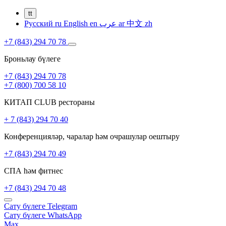
tt
Русский
ru
English
en
عرب
ar
中文
zh
+7 (843) 294 70 78
Броньлау бүлеге
+7 (843) 294 70 78
+7 (800) 700 58 10
КИТАП CLUB рестораны
+ 7 (843) 294 70 40
Конференцияләр, чаралар һәм очрашулар оештыру
+7 (843) 294 70 49
СПА һәм фитнес
+7 (843) 294 70 48
Сату бүлеге
Telegram
Сату бүлеге
WhatsApp
Max