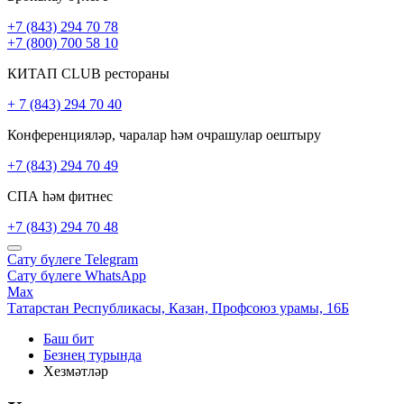
+7 (843) 294 70 78
+7 (800) 700 58 10
КИТАП CLUB рестораны
+ 7 (843) 294 70 40
Конференцияләр, чаралар һәм очрашулар оештыру
+7 (843) 294 70 49
СПА һәм фитнес
+7 (843) 294 70 48
Сату бүлеге
Telegram
Сату бүлеге
WhatsApp
Max
Татарстан Республикасы,
Казан,
Профсоюз урамы, 16Б
Баш бит
Безнең турында
Хезмәтләр