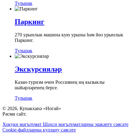
Тулырак
Паркинг
270 урынлык машина кую урыны һәм йөз урынлык
Паркинг.
Тулырак
Экскурсияләр
Казан-туризм өчен Россиянең иң кызыклы
шәһәрләренең берсе.
Тулырак
© 2026. Кунакханә «Ногай»
Рәсми сайт.
Хокуки мәгълүмат
Шәхси мәгълүматларны эшкәртү сәясәте
Cookie-файлларны куллану сәясәте