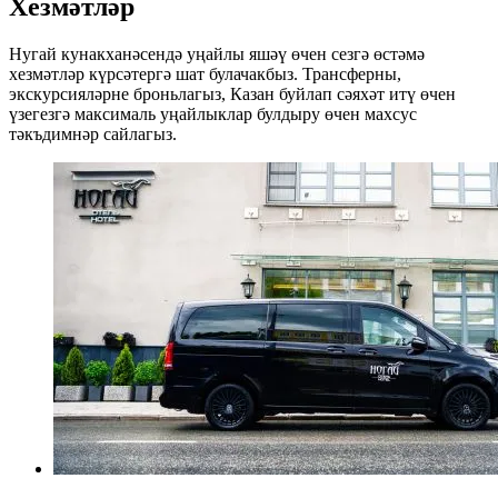
Хезмәтләр
Нугай кунакханәсендә уңайлы яшәү өчен сезгә өстәмә
хезмәтләр күрсәтергә шат булачакбыз. Трансферны,
экскурсияләрне броньлагыз, Казан буйлап сәяхәт итү өчен
үзегезгә максималь уңайлыклар булдыру өчен махсус
тәкъдимнәр сайлагыз.