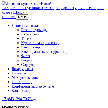
Татарстан Республикасы,
Казан,
Профсоюз урамы, 16Б
Бронь
ясарга
Шәхси
кабинет
Меню
Безнең турында
Безнең турында
Хезмәтләр
Тарих
Күрсәтелгән фикерләр
Яңалыклар
Янәшәдә кызыклы урыннар
Фото
Видео
Сораулар
Яшәү урыны
Броньлау
Махсус тәкъдим
Рестораннар
Конференц-заллар бүлеге
Контактлар
+7 (843) 294 70 78
Броньлау бүлеге