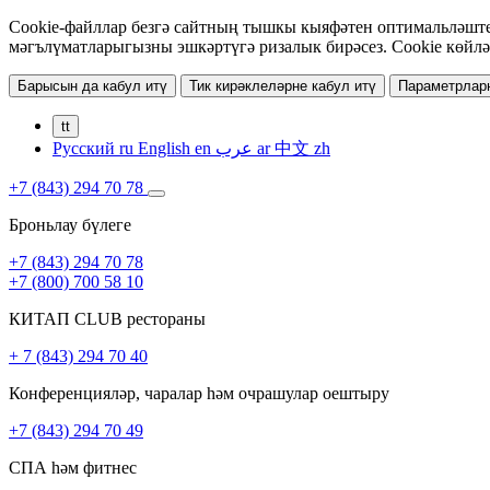
Cookie-файллар безгә сайтның тышкы кыяфәтен оптимальләштер
мәгълүматларыгызны эшкәртүгә ризалык бирәсез. Cookie көйлә
Барысын да кабул итү
Тик кирәклеләрне кабул итү
Параметрлар
tt
Русский
ru
English
en
عرب
ar
中文
zh
+7 (843) 294 70 78
Броньлау бүлеге
+7 (843) 294 70 78
+7 (800) 700 58 10
КИТАП CLUB рестораны
+ 7 (843) 294 70 40
Конференцияләр, чаралар һәм очрашулар оештыру
+7 (843) 294 70 49
СПА һәм фитнес