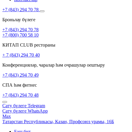
+7 (843) 294 70 78
Броньлау бүлеге
+7 (843) 294 70 78
+7 (800) 700 58 10
КИТАП CLUB рестораны
+ 7 (843) 294 70 40
Конференцияләр, чаралар һәм очрашулар оештыру
+7 (843) 294 70 49
СПА һәм фитнес
+7 (843) 294 70 48
Сату бүлеге
Telegram
Сату бүлеге
WhatsApp
Max
Татарстан Республикасы,
Казан,
Профсоюз урамы, 16Б
Баш бит