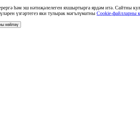
ергә һәм эш нәтиҗәлелеген яхшыртырга ярдәм итә. Сайтны кулл
үләрен үзгәртегез яки тулырак мәгълүматны
Cookie-файлларны к
ны көйләү