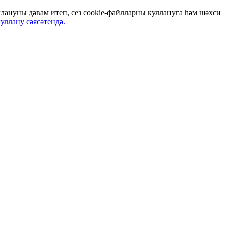
ануны дәвам итеп, сез cookie-файлларны куллануга һәм шәхси
уллану сәясәтендә.