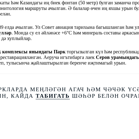
аты һәм Казандагы иң биек фонтан (50 метр) булган заманча п
рнитология маршруты ачылган. Ә балалар өчен иң яхшы урын б
елән.
39 елда ачылган. Ул Совет авиация тарихына багышланган һәм у
үлләр
. Монда су ел әйләнәсе +6°C һәм минераль составы аркасын
 дә хуплыйлар.
к комплексы янындагы Парк
торгызылган күл һәм республикад
 реставрацияләнгән. Аеруча игътибарга лаек
Серов урамындаг
теп, тулысынча җайлаштырылган беренче иҗтимагый урын.
РКЛАРДА МЕҢЛӘГӘН АГАЧ ҺӘМ ЧӘЧӘК ҮС
ЫН, КАЙДА
ТАБИГАТЬ
ШӘҺӘР БЕЛӘН ОЧРА