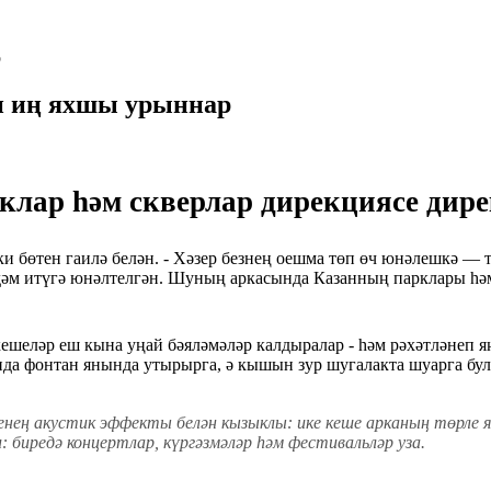
р
ен иң яхшы урыннар
лар һәм скверлар дирекциясе дир
ки бөтен гаилә белән. - Хәзер безнең оешма төп өч юнәлешкә — 
әм итүгә юнәлтелгән. Шуның аркасында Казанның парклары һәм 
ешеләр еш кына уңай бәяләмәләр калдыралар - һәм рәхәтләнеп я
нда фонтан янында утырырга, ә кышын зур шугалакта шуарга бул
нең акустик эффекты белән кызыклы: ике кеше арканың төрле 
 биредә концертлар, күргәзмәләр һәм фестивальләр уза.