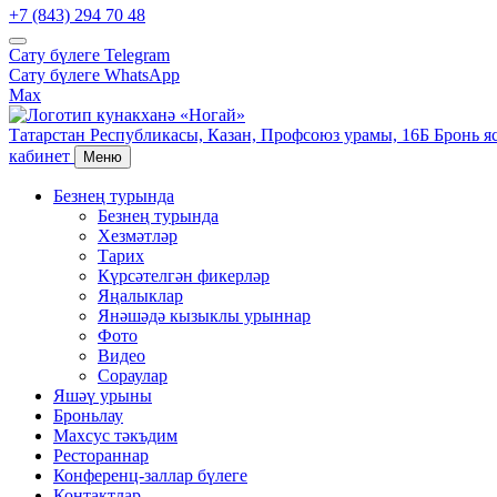
+7 (843) 294 70 48
Сату бүлеге
Telegram
Сату бүлеге
WhatsApp
Max
Татарстан Республикасы,
Казан,
Профсоюз урамы, 16Б
Бронь я
кабинет
Меню
Безнең турында
Безнең турында
Хезмәтләр
Тарих
Күрсәтелгән фикерләр
Яңалыклар
Янәшәдә кызыклы урыннар
Фото
Видео
Сораулар
Яшәү урыны
Броньлау
Махсус тәкъдим
Рестораннар
Конференц-заллар бүлеге
Контактлар