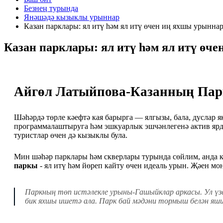
Безнең турында
Янәшәдә кызыклы урыннар
Казан парклары: ял итү һәм ял итү өчен иң яхшы урынна
Казан парклары: ял итү һәм ял итү өч
Айгөл Латыйпова-Казанның Парк
Шәһәрдә төрле кәефтә кая барырга — ялгызы, бала, дуслар я
программалаштыруга һәм эшкуарлык эшчәнлегенә актив ярд
туристлар өчен дә кызыклы була.
Мин шәһәр парклары һәм скверлары турында сөйлим, анда к
паркы
- ял итү һәм йөреп кайту өчен идеаль урын. Җәен мо
Паркның төп истәлекле урыны-Гашыйклар аркасы. Ул үзе
бик яхшы ишетә ала. Парк бай мәдәни тормыш белән яши: