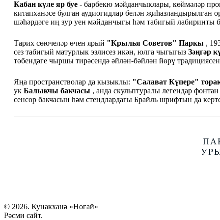
Кабан күле яр буе
- барбекю мәйданчыклары, көймәләр прок
китапханәсе булган аудиогидлар белән җиһазландырылган о
шәһәрдәге иң зур уен мәйданчыгы һәм табигый лабиринты б
Тарих сөючеләр өчен ярый
"Крылья Советов" Паркы
, 19
сез табигый матурлык эзлисез икән, юлга чыгыгыз
Зәңгәр к
төбендәге чыршы тирәсендә әйлән-бәйлән йөрү традициясен
Яңа пространстволар да кызыклы:
"Салават Күпере" тора
ук
Балыкчы бакчасы
, анда скульптуралы легендар фонтан
сенсор бакчасын һәм стендлардагы Брайль шрифтын да кер
ПА
УР
© 2026. Кунакханә «Ногай»
Рәсми сайт.