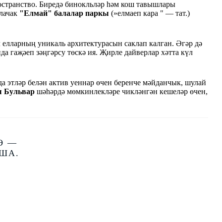
ространство. Биредә бинокльләр һәм кош тавышлары
улачак
"Елмай" балалар паркы
(»елмаеп кара " — тат.)
л елларның уникаль архитектурасын саклап калган. Әгәр дә
да гаҗәеп зәңгәрсу төскә ия. Җирле дайверлар хәтта күл
а этләр белән актив уеннар өчен беренче мәйданчык, шулай
ы Бульвар
шәһәрдә мөмкинлекләре чикләнгән кешеләр өчен,
Ә —
ША.