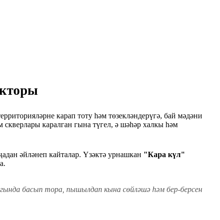
екторы
территорияләрне карап тоту һәм төзекләндерүгә, бай мәдәни
скверлары каралган гына түгел, ә шәһәр халкы һәм
ңадан әйләнеп кайталар. Үзәктә урнашкан
"Кара күл"
а.
ягында басып тора, пышылдап кына сөйләшә һәм бер-берсен