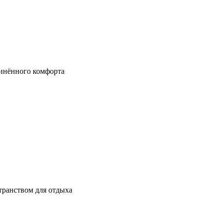
динённого комфорта
транством для отдыха