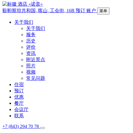
鞑靼斯坦共和国,
喀山,
工会街, 16B
预订
账户
菜单
关于我们
关于我们
服务
历史
评价
资讯
附近景点
照片
视频
常见问题
住宿
预订
优惠
餐厅
会议厅
联系
+7 (843) 294 70 78