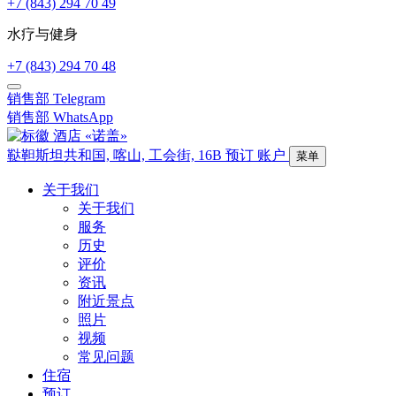
+7 (843) 294 70 49
水疗与健身
+7 (843) 294 70 48
销售部
Telegram
销售部
WhatsApp
鞑靼斯坦共和国,
喀山,
工会街, 16B
预订
账户
菜单
关于我们
关于我们
服务
历史
评价
资讯
附近景点
照片
视频
常见问题
住宿
预订