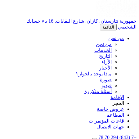
جمهورية تتارستان,
كازان,
شارع النقابات, 16 باء
حسابك
الشخصي
القائمة
من نحن
من نحن
الخدمات
التاريخ
الآراء
الأخبار
ماذا يوجد بالجوار؟
صورة
فيديو
أسئلة متكررة
الإقامة
الحجز
عروض خاصة
المطاعم
قاعات المؤتمرات
جهات الاتصال
+7 (843) 294 70 78